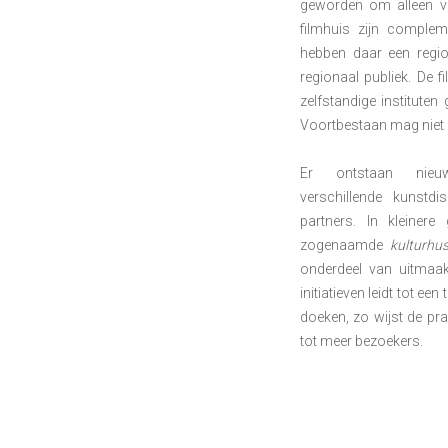
geworden om alleen va
filmhuis zijn comple
hebben daar een region
regionaal publiek. De f
zelfstandige instituten
Voortbestaan mag niet b
Er ontstaan nieu
verschillende kunstdi
partners. In kleinere
zogenaamde
kulturhu
onderdeel van uitmaak
initiatieven leidt tot e
doeken, zo wijst de prak
tot meer bezoekers.