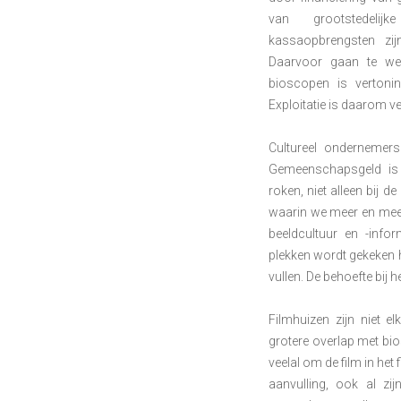
van grootstedelij
kassaopbrengsten zij
Daarvoor gaan te we
bioscopen is vertonin
Exploitatie is daarom vee
Cultureel ondernemers
Gemeenschapsgeld is 
roken, niet alleen bij de
waarin we meer en mee
beeldcultuur en -info
plekken wordt gekeken h
vullen. De behoefte bij het
Filmhuizen zijn niet e
grotere overlap met bio
veelal om de film in het
aanvulling, ook al zij