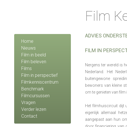
Film K
ADVIES ONDERST
Home
Nieuws
FILM IN PERSPECT
Film in beeld
Film beleven
Nergens ter wereld is h
Films
Nederland. Het Nede
Film in perspectief
buitengewone spreid
Filmkenniscentrum
bewoners van kleine s
Benchmark
om te genieten van film 
Filmcursussen
Vragen
Het filmhuiscircuit dij
Verder lezen
eigenlijk allemaal het
Contact
aangepast aan hun omg
door financiering van